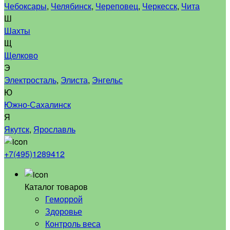
Чебоксары
,
Челябинск
,
Череповец
,
Черкесск
,
Чита
Ш
Шахты
Щ
Щелково
Э
Электросталь
,
Элиста
,
Энгельс
Ю
Южно-Сахалинск
Я
Якутск
,
Ярославль
+7(495)1289412
Каталог товаров
Геморрой
Здоровье
Контроль веса