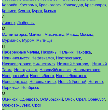
Королёв
,
Кострома
,
Красногорск
,
Краснодар
,
Красноярск
,
Крымск
,
Курган
,
Курск
,
Кызыл
Л
Липецк
,
Люберцы
М
Магнитогорск
,
Майкоп
,
Махачкала
,
Миасс
,
Москва
,
Мурманск
,
Муром
,
Мытищи
Н
Набережные Челны
,
Назрань
,
Нальчик
,
Находка
,
Невинномысск
,
Нефтекамск
,
Нефтеюганск
,
Нижневартовск
,
Нижнекамск
,
Нижний Новгород
,
Нижний
Тагил
,
Новокузнецк
,
Новокуйбышевск
,
Новомосковск
,
Новороссийск
,
Новосибирск
,
Новочебоксарск
,
Новочеркасск
,
Новошахтинск
,
Новый Уренгой
,
Ногинск
,
Норильск
,
Ноябрьск
О
Обнинск
,
Одинцово
,
Октябрьский
,
Омск
,
Орёл
,
Оренбург
,
Орехово-Зуево
,
Орск