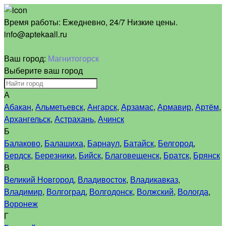
Время работы:
Ежедневно, 24/7 Низкие цены.
info@aptekaall.ru
Ваш город:
Магнитогорск
Выберите ваш город
А
Абакан
,
Альметьевск
,
Ангарск
,
Арзамас
,
Армавир
,
Артём
,
Архангельск
,
Астрахань
,
Ачинск
Б
Балаково
,
Балашиха
,
Барнаул
,
Батайск
,
Белгород
,
Бердск
,
Березники
,
Бийск
,
Благовещенск
,
Братск
,
Брянск
В
Великий Новгород
,
Владивосток
,
Владикавказ
,
Владимир
,
Волгоград
,
Волгодонск
,
Волжский
,
Вологда
,
Воронеж
Г