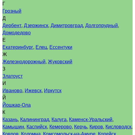
Г
Грозный
Д
Дербент
,
Дзержинск
,
Димитровград
,
Долгопрудный
,
Домодедово
Е
Екатеринбург
,
Елец
,
Ессентуки
Ж
Железнодорожный
,
Жуковский
З
Златоуст
И
Иваново
,
Ижевск
,
Иркутск
Й
Йошкар-Ола
К
Казань
,
Калининград
,
Калуга
,
Каменск-Уральский
,
Камышин
,
Каспийск
,
Кемерово
,
Керчь
,
Киров
,
Кисловодск
,
Ковров
,
Коломна
,
Комсомольск-на-Амуре
,
Копейск
,