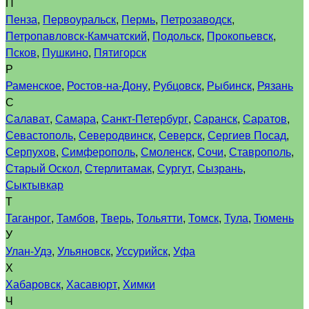
П
Пенза
,
Первоуральск
,
Пермь
,
Петрозаводск
,
Петропавловск-Камчатский
,
Подольск
,
Прокопьевск
,
Псков
,
Пушкино
,
Пятигорск
Р
Раменское
,
Ростов-на-Дону
,
Рубцовск
,
Рыбинск
,
Рязань
С
Салават
,
Самара
,
Санкт-Петербург
,
Саранск
,
Саратов
,
Севастополь
,
Северодвинск
,
Северск
,
Сергиев Посад
,
Серпухов
,
Симферополь
,
Смоленск
,
Сочи
,
Ставрополь
,
Старый Оскол
,
Стерлитамак
,
Сургут
,
Сызрань
,
Сыктывкар
Т
Таганрог
,
Тамбов
,
Тверь
,
Тольятти
,
Томск
,
Тула
,
Тюмень
У
Улан-Удэ
,
Ульяновск
,
Уссурийск
,
Уфа
Х
Хабаровск
,
Хасавюрт
,
Химки
Ч