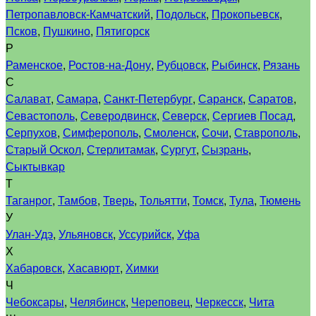
Петропавловск-Камчатский
,
Подольск
,
Прокопьевск
,
Псков
,
Пушкино
,
Пятигорск
Р
Раменское
,
Ростов-на-Дону
,
Рубцовск
,
Рыбинск
,
Рязань
С
Салават
,
Самара
,
Санкт-Петербург
,
Саранск
,
Саратов
,
Севастополь
,
Северодвинск
,
Северск
,
Сергиев Посад
,
Серпухов
,
Симферополь
,
Смоленск
,
Сочи
,
Ставрополь
,
Старый Оскол
,
Стерлитамак
,
Сургут
,
Сызрань
,
Сыктывкар
Т
Таганрог
,
Тамбов
,
Тверь
,
Тольятти
,
Томск
,
Тула
,
Тюмень
У
Улан-Удэ
,
Ульяновск
,
Уссурийск
,
Уфа
Х
Хабаровск
,
Хасавюрт
,
Химки
Ч
Чебоксары
,
Челябинск
,
Череповец
,
Черкесск
,
Чита