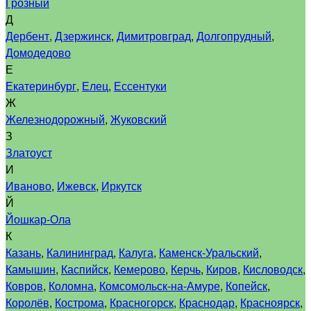
Грозный
Д
Дербент
,
Дзержинск
,
Димитровград
,
Долгопрудный
,
Домодедово
Е
Екатеринбург
,
Елец
,
Ессентуки
Ж
Железнодорожный
,
Жуковский
З
Златоуст
И
Иваново
,
Ижевск
,
Иркутск
Й
Йошкар-Ола
К
Казань
,
Калининград
,
Калуга
,
Каменск-Уральский
,
Камышин
,
Каспийск
,
Кемерово
,
Керчь
,
Киров
,
Кисловодск
,
Ковров
,
Коломна
,
Комсомольск-на-Амуре
,
Копейск
,
Королёв
,
Кострома
,
Красногорск
,
Краснодар
,
Красноярск
,