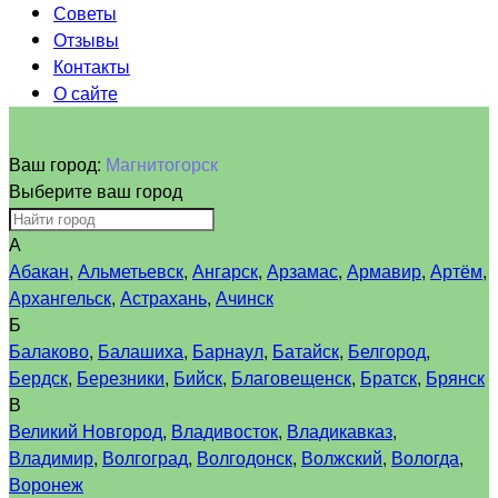
Советы
Отзывы
Контакты
О сайте
Ваш город:
Магнитогорск
Выберите ваш город
А
Абакан
,
Альметьевск
,
Ангарск
,
Арзамас
,
Армавир
,
Артём
,
Архангельск
,
Астрахань
,
Ачинск
Б
Балаково
,
Балашиха
,
Барнаул
,
Батайск
,
Белгород
,
Бердск
,
Березники
,
Бийск
,
Благовещенск
,
Братск
,
Брянск
В
Великий Новгород
,
Владивосток
,
Владикавказ
,
Владимир
,
Волгоград
,
Волгодонск
,
Волжский
,
Вологда
,
Воронеж