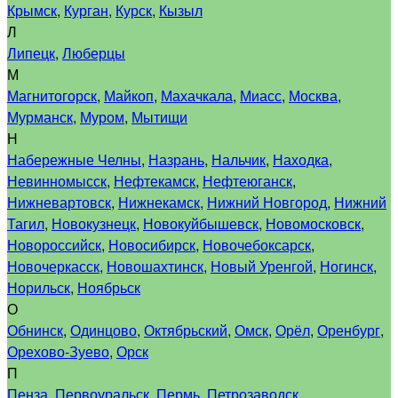
Крымск
,
Курган
,
Курск
,
Кызыл
Л
Липецк
,
Люберцы
М
Магнитогорск
,
Майкоп
,
Махачкала
,
Миасс
,
Москва
,
Мурманск
,
Муром
,
Мытищи
Н
Набережные Челны
,
Назрань
,
Нальчик
,
Находка
,
Невинномысск
,
Нефтекамск
,
Нефтеюганск
,
Нижневартовск
,
Нижнекамск
,
Нижний Новгород
,
Нижний
Тагил
,
Новокузнецк
,
Новокуйбышевск
,
Новомосковск
,
Новороссийск
,
Новосибирск
,
Новочебоксарск
,
Новочеркасск
,
Новошахтинск
,
Новый Уренгой
,
Ногинск
,
Норильск
,
Ноябрьск
О
Обнинск
,
Одинцово
,
Октябрьский
,
Омск
,
Орёл
,
Оренбург
,
Орехово-Зуево
,
Орск
П
Пенза
,
Первоуральск
,
Пермь
,
Петрозаводск
,