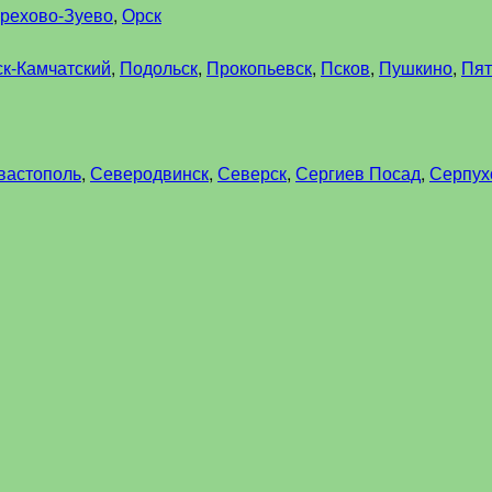
рехово-Зуево
,
Орск
к-Камчатский
,
Подольск
,
Прокопьевск
,
Псков
,
Пушкино
,
Пят
вастополь
,
Северодвинск
,
Северск
,
Сергиев Посад
,
Серпух