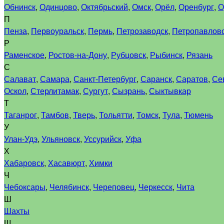
Обнинск
,
Одинцово
,
Октябрьский
,
Омск
,
Орёл
,
Оренбург
,
О
П
Пенза
,
Первоуральск
,
Пермь
,
Петрозаводск
,
Петропавловс
Р
Раменское
,
Ростов-на-Дону
,
Рубцовск
,
Рыбинск
,
Рязань
С
Салават
,
Самара
,
Санкт-Петербург
,
Саранск
,
Саратов
,
Се
Оскол
,
Стерлитамак
,
Сургут
,
Сызрань
,
Сыктывкар
Т
Таганрог
,
Тамбов
,
Тверь
,
Тольятти
,
Томск
,
Тула
,
Тюмень
У
Улан-Удэ
,
Ульяновск
,
Уссурийск
,
Уфа
Х
Хабаровск
,
Хасавюрт
,
Химки
Ч
Чебоксары
,
Челябинск
,
Череповец
,
Черкесск
,
Чита
Ш
Шахты
Щ