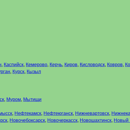
н
,
Каспийск
,
Кемерово
,
Керчь
,
Киров
,
Кисловодск
,
Ковров
,
К
урган
,
Курск
,
Кызыл
ск
,
Муром
,
Мытищи
мысск
,
Нефтекамск
,
Нефтеюганск
,
Нижневартовск
,
Нижнек
рск
,
Новочебоксарск
,
Новочеркасск
,
Новошахтинск
,
Новый 