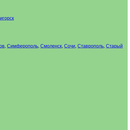
игорск
ов
,
Симферополь
,
Смоленск
,
Сочи
,
Ставрополь
,
Старый