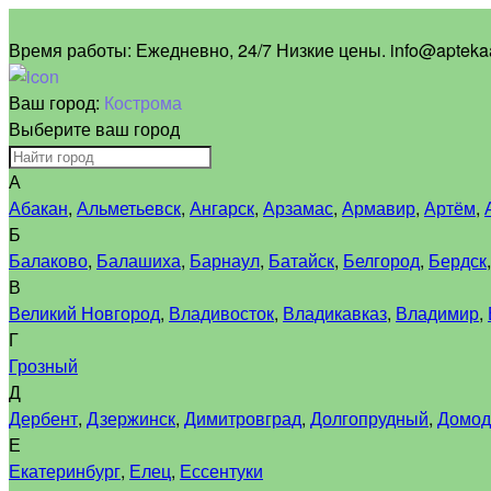
Время работы:
Ежедневно, 24/7 Низкие цены. info@aptekaa
Ваш город:
Кострома
Выберите ваш город
А
Абакан
,
Альметьевск
,
Ангарск
,
Арзамас
,
Армавир
,
Артём
,
Б
Балаково
,
Балашиха
,
Барнаул
,
Батайск
,
Белгород
,
Бердск
В
Великий Новгород
,
Владивосток
,
Владикавказ
,
Владимир
,
Г
Грозный
Д
Дербент
,
Дзержинск
,
Димитровград
,
Долгопрудный
,
Домод
Е
Екатеринбург
,
Елец
,
Ессентуки