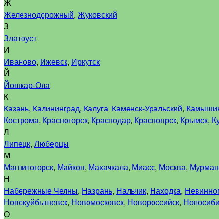
Ж
Железнодорожный
,
Жуковский
З
Златоуст
И
Иваново
,
Ижевск
,
Иркутск
Й
Йошкар-Ола
К
Казань
,
Калининград
,
Калуга
,
Каменск-Уральский
,
Камыши
Кострома
,
Красногорск
,
Краснодар
,
Красноярск
,
Крымск
,
К
Л
Липецк
,
Люберцы
М
Магнитогорск
,
Майкоп
,
Махачкала
,
Миасс
,
Москва
,
Мурман
Н
Набережные Челны
,
Назрань
,
Нальчик
,
Находка
,
Невинно
Новокуйбышевск
,
Новомосковск
,
Новороссийск
,
Новосиби
О