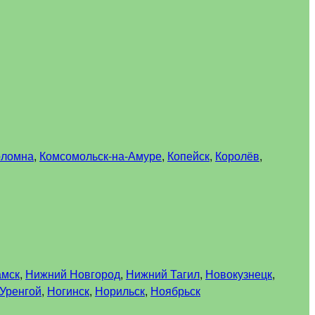
оломна
,
Комсомольск-на-Амуре
,
Копейск
,
Королёв
,
амск
,
Нижний Новгород
,
Нижний Тагил
,
Новокузнецк
,
Уренгой
,
Ногинск
,
Норильск
,
Ноябрьск