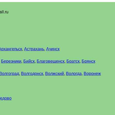
ll.ru
Архангельск
,
Астрахань
,
Ачинск
,
Березники
,
Бийск
,
Благовещенск
,
Братск
,
Брянск
Волгоград
,
Волгодонск
,
Волжский
,
Вологда
,
Воронеж
едово