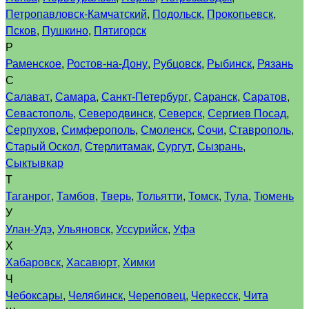
Петропавловск-Камчатский
,
Подольск
,
Прокопьевск
,
Псков
,
Пушкино
,
Пятигорск
Р
Раменское
,
Ростов-на-Дону
,
Рубцовск
,
Рыбинск
,
Рязань
С
Салават
,
Самара
,
Санкт-Петербург
,
Саранск
,
Саратов
,
Севастополь
,
Северодвинск
,
Северск
,
Сергиев Посад
,
Серпухов
,
Симферополь
,
Смоленск
,
Сочи
,
Ставрополь
,
Старый Оскол
,
Стерлитамак
,
Сургут
,
Сызрань
,
Сыктывкар
Т
Таганрог
,
Тамбов
,
Тверь
,
Тольятти
,
Томск
,
Тула
,
Тюмень
У
Улан-Удэ
,
Ульяновск
,
Уссурийск
,
Уфа
Х
Хабаровск
,
Хасавюрт
,
Химки
Ч
Чебоксары
,
Челябинск
,
Череповец
,
Черкесск
,
Чита