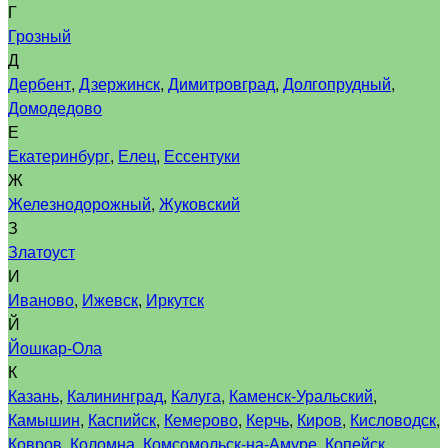
Г
Грозный
Д
Дербент
,
Дзержинск
,
Димитровград
,
Долгопрудный
,
Домодедово
Е
Екатеринбург
,
Елец
,
Ессентуки
Ж
Железнодорожный
,
Жуковский
З
Златоуст
И
Иваново
,
Ижевск
,
Иркутск
Й
Йошкар-Ола
К
Казань
,
Калининград
,
Калуга
,
Каменск-Уральский
,
Камышин
,
Каспийск
,
Кемерово
,
Керчь
,
Киров
,
Кисловодск
,
Ковров
,
Коломна
,
Комсомольск-на-Амуре
,
Копейск
,