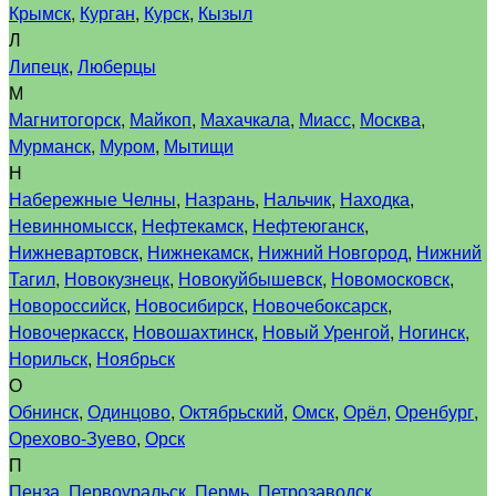
Крымск
,
Курган
,
Курск
,
Кызыл
Л
Липецк
,
Люберцы
М
Магнитогорск
,
Майкоп
,
Махачкала
,
Миасс
,
Москва
,
Мурманск
,
Муром
,
Мытищи
Н
Набережные Челны
,
Назрань
,
Нальчик
,
Находка
,
Невинномысск
,
Нефтекамск
,
Нефтеюганск
,
Нижневартовск
,
Нижнекамск
,
Нижний Новгород
,
Нижний
Тагил
,
Новокузнецк
,
Новокуйбышевск
,
Новомосковск
,
Новороссийск
,
Новосибирск
,
Новочебоксарск
,
Новочеркасск
,
Новошахтинск
,
Новый Уренгой
,
Ногинск
,
Норильск
,
Ноябрьск
О
Обнинск
,
Одинцово
,
Октябрьский
,
Омск
,
Орёл
,
Оренбург
,
Орехово-Зуево
,
Орск
П
Пенза
,
Первоуральск
,
Пермь
,
Петрозаводск
,