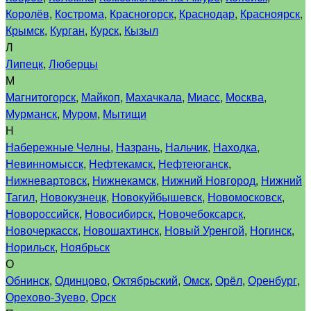
Королёв
,
Кострома
,
Красногорск
,
Краснодар
,
Красноярск
,
Крымск
,
Курган
,
Курск
,
Кызыл
Л
Липецк
,
Люберцы
М
Магнитогорск
,
Майкоп
,
Махачкала
,
Миасс
,
Москва
,
Мурманск
,
Муром
,
Мытищи
Н
Набережные Челны
,
Назрань
,
Нальчик
,
Находка
,
Невинномысск
,
Нефтекамск
,
Нефтеюганск
,
Нижневартовск
,
Нижнекамск
,
Нижний Новгород
,
Нижний
Тагил
,
Новокузнецк
,
Новокуйбышевск
,
Новомосковск
,
Новороссийск
,
Новосибирск
,
Новочебоксарск
,
Новочеркасск
,
Новошахтинск
,
Новый Уренгой
,
Ногинск
,
Норильск
,
Ноябрьск
О
Обнинск
,
Одинцово
,
Октябрьский
,
Омск
,
Орёл
,
Оренбург
,
Орехово-Зуево
,
Орск