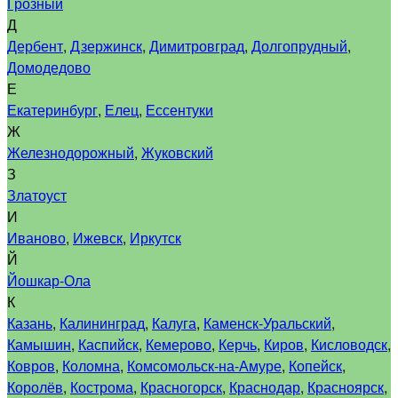
Грозный
Д
Дербент
,
Дзержинск
,
Димитровград
,
Долгопрудный
,
Домодедово
Е
Екатеринбург
,
Елец
,
Ессентуки
Ж
Железнодорожный
,
Жуковский
З
Златоуст
И
Иваново
,
Ижевск
,
Иркутск
Й
Йошкар-Ола
К
Казань
,
Калининград
,
Калуга
,
Каменск-Уральский
,
Камышин
,
Каспийск
,
Кемерово
,
Керчь
,
Киров
,
Кисловодск
,
Ковров
,
Коломна
,
Комсомольск-на-Амуре
,
Копейск
,
Королёв
,
Кострома
,
Красногорск
,
Краснодар
,
Красноярск
,