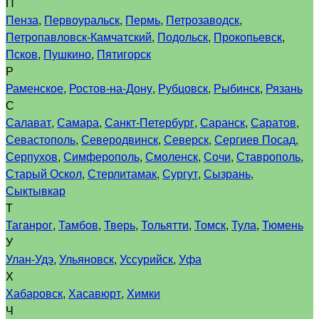
П
Пенза
,
Первоуральск
,
Пермь
,
Петрозаводск
,
Петропавловск-Камчатский
,
Подольск
,
Прокопьевск
,
Псков
,
Пушкино
,
Пятигорск
Р
Раменское
,
Ростов-на-Дону
,
Рубцовск
,
Рыбинск
,
Рязань
С
Салават
,
Самара
,
Санкт-Петербург
,
Саранск
,
Саратов
,
Севастополь
,
Северодвинск
,
Северск
,
Сергиев Посад
,
Серпухов
,
Симферополь
,
Смоленск
,
Сочи
,
Ставрополь
,
Старый Оскол
,
Стерлитамак
,
Сургут
,
Сызрань
,
Сыктывкар
Т
Таганрог
,
Тамбов
,
Тверь
,
Тольятти
,
Томск
,
Тула
,
Тюмень
У
Улан-Удэ
,
Ульяновск
,
Уссурийск
,
Уфа
Х
Хабаровск
,
Хасавюрт
,
Химки
Ч