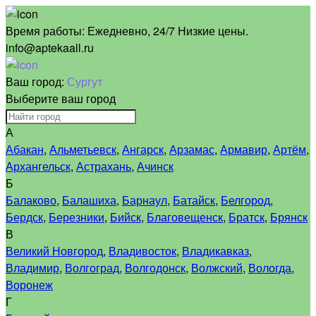
Время работы:
Ежедневно, 24/7 Низкие цены.
info@aptekaall.ru
Ваш город:
Сургут
Выберите ваш город
А
Абакан
,
Альметьевск
,
Ангарск
,
Арзамас
,
Армавир
,
Артём
,
Архангельск
,
Астрахань
,
Ачинск
Б
Балаково
,
Балашиха
,
Барнаул
,
Батайск
,
Белгород
,
Бердск
,
Березники
,
Бийск
,
Благовещенск
,
Братск
,
Брянск
В
Великий Новгород
,
Владивосток
,
Владикавказ
,
Владимир
,
Волгоград
,
Волгодонск
,
Волжский
,
Вологда
,
Воронеж
Г