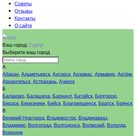
Советы
Отзывы
Контакты
О сайте
Ваш город:
Сургут
Выберите ваш город
А
Абакан
,
Альметьевск
,
Ангарск
,
Арзамас
,
Армавир
,
Артём
,
Архангельск
,
Астрахань
,
Ачинск
Б
Балаково
,
Балашиха
,
Барнаул
,
Батайск
,
Белгород
,
Бердск
,
Березники
,
Бийск
,
Благовещенск
,
Братск
,
Брянск
В
Великий Новгород
,
Владивосток
,
Владикавказ
,
Владимир
,
Волгоград
,
Волгодонск
,
Волжский
,
Вологда
,
Воронеж