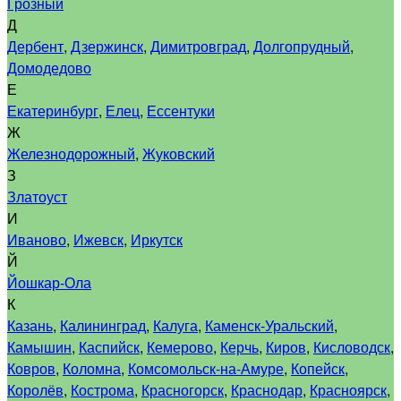
Грозный
Д
Дербент
,
Дзержинск
,
Димитровград
,
Долгопрудный
,
Домодедово
Е
Екатеринбург
,
Елец
,
Ессентуки
Ж
Железнодорожный
,
Жуковский
З
Златоуст
И
Иваново
,
Ижевск
,
Иркутск
Й
Йошкар-Ола
К
Казань
,
Калининград
,
Калуга
,
Каменск-Уральский
,
Камышин
,
Каспийск
,
Кемерово
,
Керчь
,
Киров
,
Кисловодск
,
Ковров
,
Коломна
,
Комсомольск-на-Амуре
,
Копейск
,
Королёв
,
Кострома
,
Красногорск
,
Краснодар
,
Красноярск
,