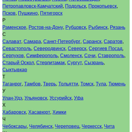
Петропавловск-Камчатский
,
Подольск
,
Прокопьевск
,
Псков
,
Пушкино
,
Пятигорск
Р
Раменское
,
Ростов-на-Дону
,
Рубцовск
,
Рыбинск
,
Рязань
С
Салават
,
Самара
,
Санкт-Петербург
,
Саранск
,
Саратов
,
Севастополь
,
Северодвинск
,
Северск
,
Сергиев Посад
,
Серпухов
,
Симферополь
,
Смоленск
,
Сочи
,
Ставрополь
,
Старый Оскол
,
Стерлитамак
,
Сургут
,
Сызрань
,
Сыктывкар
Т
Таганрог
,
Тамбов
,
Тверь
,
Тольятти
,
Томск
,
Тула
,
Тюмень
У
Улан-Удэ
,
Ульяновск
,
Уссурийск
,
Уфа
Х
Хабаровск
,
Хасавюрт
,
Химки
Ч
Чебоксары
,
Челябинск
,
Череповец
,
Черкесск
,
Чита