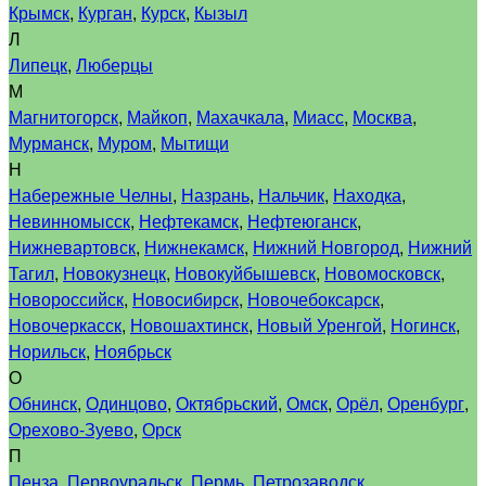
Крымск
,
Курган
,
Курск
,
Кызыл
Л
Липецк
,
Люберцы
М
Магнитогорск
,
Майкоп
,
Махачкала
,
Миасс
,
Москва
,
Мурманск
,
Муром
,
Мытищи
Н
Набережные Челны
,
Назрань
,
Нальчик
,
Находка
,
Невинномысск
,
Нефтекамск
,
Нефтеюганск
,
Нижневартовск
,
Нижнекамск
,
Нижний Новгород
,
Нижний
Тагил
,
Новокузнецк
,
Новокуйбышевск
,
Новомосковск
,
Новороссийск
,
Новосибирск
,
Новочебоксарск
,
Новочеркасск
,
Новошахтинск
,
Новый Уренгой
,
Ногинск
,
Норильск
,
Ноябрьск
О
Обнинск
,
Одинцово
,
Октябрьский
,
Омск
,
Орёл
,
Оренбург
,
Орехово-Зуево
,
Орск
П
Пенза
,
Первоуральск
,
Пермь
,
Петрозаводск
,