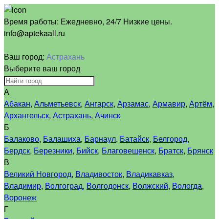
Время работы:
Ежедневно, 24/7 Низкие цены.
info@aptekaall.ru
Ваш город:
Астрахань
Выберите ваш город
А
Абакан
,
Альметьевск
,
Ангарск
,
Арзамас
,
Армавир
,
Артём
,
Архангельск
,
Астрахань
,
Ачинск
Б
Балаково
,
Балашиха
,
Барнаул
,
Батайск
,
Белгород
,
Бердск
,
Березники
,
Бийск
,
Благовещенск
,
Братск
,
Брянск
В
Великий Новгород
,
Владивосток
,
Владикавказ
,
Владимир
,
Волгоград
,
Волгодонск
,
Волжский
,
Вологда
,
Воронеж
Г