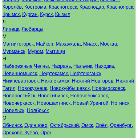
Королёв
,
Кострома
,
Красногорск
,
Краснодар
,
Красноярск
,
Крымск
,
Курган
,
Курск
,
Кызыл
Л
Липецк
,
Люберцы
М
Магнитогорск
,
Майкоп
,
Махачкала
,
Миасс
,
Москва
,
Мурманск
,
Муром
,
Мытищи
Н
Набережные Челны
,
Назрань
,
Нальчик
,
Находка
,
Невинномысск
,
Нефтекамск
,
Нефтеюганск
,
Нижневартовск
,
Нижнекамск
,
Нижний Новгород
,
Нижний
Тагил
,
Новокузнецк
,
Новокуйбышевск
,
Новомосковск
,
Новороссийск
,
Новосибирск
,
Новочебоксарск
,
Новочеркасск
,
Новошахтинск
,
Новый Уренгой
,
Ногинск
,
Норильск
,
Ноябрьск
О
Обнинск
,
Одинцово
,
Октябрьский
,
Омск
,
Орёл
,
Оренбург
,
Орехово-Зуево
,
Орск