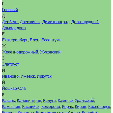
Г
Грозный
Д
Дербент
,
Дзержинск
,
Димитровград
,
Долгопрудный
,
Домодедово
Е
Екатеринбург
,
Елец
,
Ессентуки
Ж
Железнодорожный
,
Жуковский
З
Златоуст
И
Иваново
,
Ижевск
,
Иркутск
Й
Йошкар-Ола
К
Казань
,
Калининград
,
Калуга
,
Каменск-Уральский
,
Камышин
,
Каспийск
,
Кемерово
,
Керчь
,
Киров
,
Кисловодск
,
Ковров
,
Коломна
,
Комсомольск-на-Амуре
,
Копейск
,