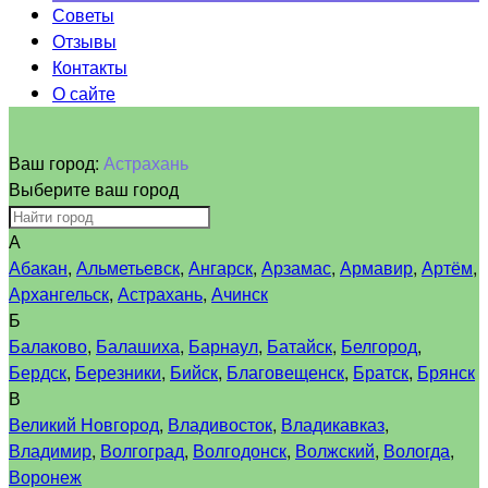
Советы
Отзывы
Контакты
О сайте
Ваш город:
Астрахань
Выберите ваш город
А
Абакан
,
Альметьевск
,
Ангарск
,
Арзамас
,
Армавир
,
Артём
,
Архангельск
,
Астрахань
,
Ачинск
Б
Балаково
,
Балашиха
,
Барнаул
,
Батайск
,
Белгород
,
Бердск
,
Березники
,
Бийск
,
Благовещенск
,
Братск
,
Брянск
В
Великий Новгород
,
Владивосток
,
Владикавказ
,
Владимир
,
Волгоград
,
Волгодонск
,
Волжский
,
Вологда
,
Воронеж