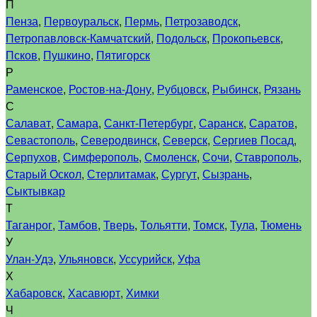
П
Пенза
,
Первоуральск
,
Пермь
,
Петрозаводск
,
Петропавловск-Камчатский
,
Подольск
,
Прокопьевск
,
Псков
,
Пушкино
,
Пятигорск
Р
Раменское
,
Ростов-на-Дону
,
Рубцовск
,
Рыбинск
,
Рязань
С
Салават
,
Самара
,
Санкт-Петербург
,
Саранск
,
Саратов
,
Севастополь
,
Северодвинск
,
Северск
,
Сергиев Посад
,
Серпухов
,
Симферополь
,
Смоленск
,
Сочи
,
Ставрополь
,
Старый Оскол
,
Стерлитамак
,
Сургут
,
Сызрань
,
Сыктывкар
Т
Таганрог
,
Тамбов
,
Тверь
,
Тольятти
,
Томск
,
Тула
,
Тюмень
У
Улан-Удэ
,
Ульяновск
,
Уссурийск
,
Уфа
Х
Хабаровск
,
Хасавюрт
,
Химки
Ч