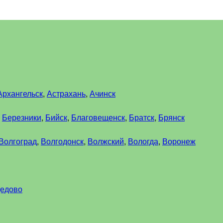
Архангельск
,
Астрахань
,
Ачинск
,
Березники
,
Бийск
,
Благовещенск
,
Братск
,
Брянск
Волгоград
,
Волгодонск
,
Волжский
,
Вологда
,
Воронеж
едово