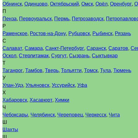
Обнинск
,
Одинцово
,
Октябрьский
,
Омск
,
Орёл
,
Оренбург
,
О
П
Пенза
,
Первоуральск
,
Пермь
,
Петрозаводск
,
Петропавловс
Р
Раменское
,
Ростов-на-Дону
,
Рубцовск
,
Рыбинск
,
Рязань
С
Салават
,
Самара
,
Санкт-Петербург
,
Саранск
,
Саратов
,
Се
Оскол
,
Стерлитамак
,
Сургут
,
Сызрань
,
Сыктывкар
Т
Таганрог
,
Тамбов
,
Тверь
,
Тольятти
,
Томск
,
Тула
,
Тюмень
У
Улан-Удэ
,
Ульяновск
,
Уссурийск
,
Уфа
Х
Хабаровск
,
Хасавюрт
,
Химки
Ч
Чебоксары
,
Челябинск
,
Череповец
,
Черкесск
,
Чита
Ш
Шахты
Щ