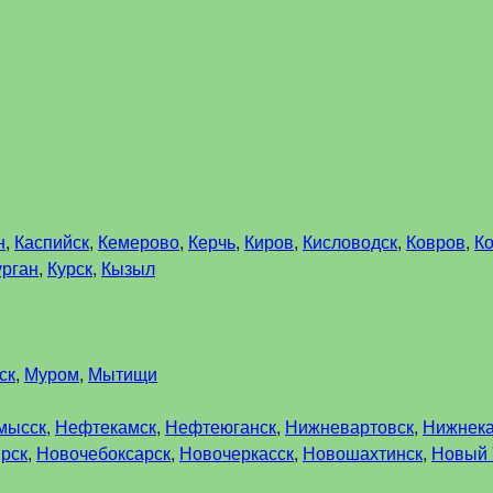
н
,
Каспийск
,
Кемерово
,
Керчь
,
Киров
,
Кисловодск
,
Ковров
,
К
урган
,
Курск
,
Кызыл
ск
,
Муром
,
Мытищи
мысск
,
Нефтекамск
,
Нефтеюганск
,
Нижневартовск
,
Нижнек
рск
,
Новочебоксарск
,
Новочеркасск
,
Новошахтинск
,
Новый 