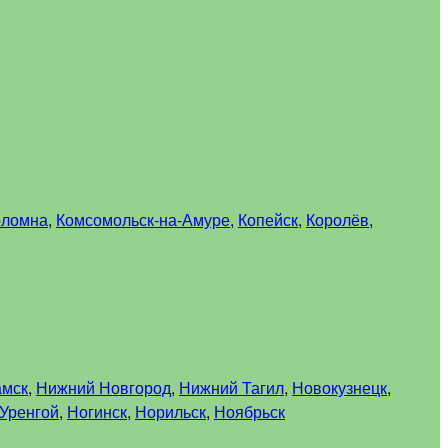
оломна
,
Комсомольск-на-Амуре
,
Копейск
,
Королёв
,
амск
,
Нижний Новгород
,
Нижний Тагил
,
Новокузнецк
,
Уренгой
,
Ногинск
,
Норильск
,
Ноябрьск