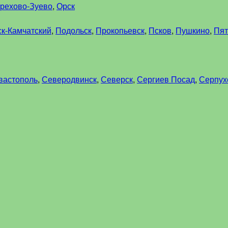
рехово-Зуево
,
Орск
к-Камчатский
,
Подольск
,
Прокопьевск
,
Псков
,
Пушкино
,
Пят
вастополь
,
Северодвинск
,
Северск
,
Сергиев Посад
,
Серпух