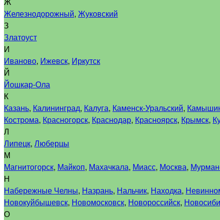
Ж
Железнодорожный
,
Жуковский
З
Златоуст
И
Иваново
,
Ижевск
,
Иркутск
Й
Йошкар-Ола
К
Казань
,
Калининград
,
Калуга
,
Каменск-Уральский
,
Камыши
Кострома
,
Красногорск
,
Краснодар
,
Красноярск
,
Крымск
,
К
Л
Липецк
,
Люберцы
М
Магнитогорск
,
Майкоп
,
Махачкала
,
Миасс
,
Москва
,
Мурман
Н
Набережные Челны
,
Назрань
,
Нальчик
,
Находка
,
Невинно
Новокуйбышевск
,
Новомосковск
,
Новороссийск
,
Новосиби
О