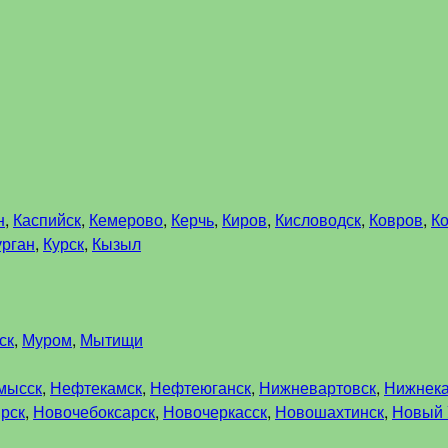
н
,
Каспийск
,
Кемерово
,
Керчь
,
Киров
,
Кисловодск
,
Ковров
,
К
урган
,
Курск
,
Кызыл
ск
,
Муром
,
Мытищи
мысск
,
Нефтекамск
,
Нефтеюганск
,
Нижневартовск
,
Нижнек
рск
,
Новочебоксарск
,
Новочеркасск
,
Новошахтинск
,
Новый 