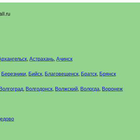
ll.ru
Архангельск
,
Астрахань
,
Ачинск
,
Березники
,
Бийск
,
Благовещенск
,
Братск
,
Брянск
Волгоград
,
Волгодонск
,
Волжский
,
Вологда
,
Воронеж
едово