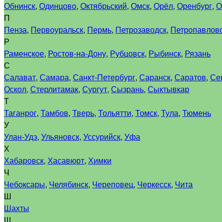
Обнинск
,
Одинцово
,
Октябрьский
,
Омск
,
Орёл
,
Оренбург
,
О
П
Пенза
,
Первоуральск
,
Пермь
,
Петрозаводск
,
Петропавловс
Р
Раменское
,
Ростов-на-Дону
,
Рубцовск
,
Рыбинск
,
Рязань
С
Салават
,
Самара
,
Санкт-Петербург
,
Саранск
,
Саратов
,
Се
Оскол
,
Стерлитамак
,
Сургут
,
Сызрань
,
Сыктывкар
Т
Таганрог
,
Тамбов
,
Тверь
,
Тольятти
,
Томск
,
Тула
,
Тюмень
У
Улан-Удэ
,
Ульяновск
,
Уссурийск
,
Уфа
Х
Хабаровск
,
Хасавюрт
,
Химки
Ч
Чебоксары
,
Челябинск
,
Череповец
,
Черкесск
,
Чита
Ш
Шахты
Щ