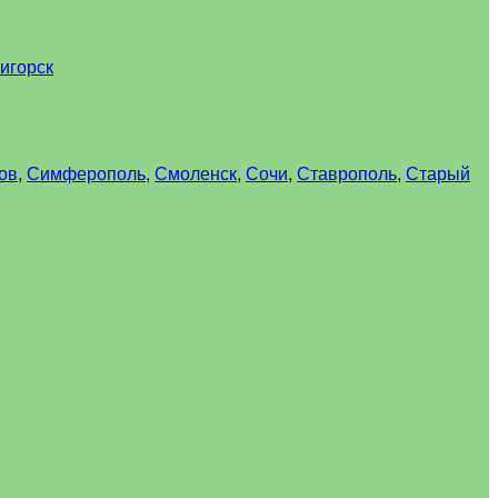
игорск
ов
,
Симферополь
,
Смоленск
,
Сочи
,
Ставрополь
,
Старый