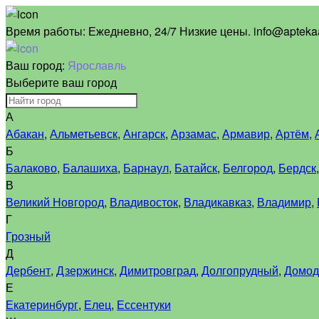
Время работы:
Ежедневно, 24/7 Низкие цены. info@aptekaa
Ваш город:
Ярославль
Выберите ваш город
А
Абакан
,
Альметьевск
,
Ангарск
,
Арзамас
,
Армавир
,
Артём
,
Б
Балаково
,
Балашиха
,
Барнаул
,
Батайск
,
Белгород
,
Бердск
В
Великий Новгород
,
Владивосток
,
Владикавказ
,
Владимир
,
Г
Грозный
Д
Дербент
,
Дзержинск
,
Димитровград
,
Долгопрудный
,
Домод
Е
Екатеринбург
,
Елец
,
Ессентуки