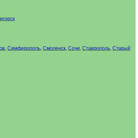
игорск
ов
,
Симферополь
,
Смоленск
,
Сочи
,
Ставрополь
,
Старый