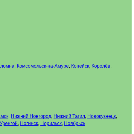
оломна
,
Комсомольск-на-Амуре
,
Копейск
,
Королёв
,
амск
,
Нижний Новгород
,
Нижний Тагил
,
Новокузнецк
,
Уренгой
,
Ногинск
,
Норильск
,
Ноябрьск