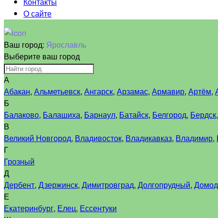
Контакты
О сайте
Ваш город:
Ярославль
Выберите ваш город
А
Абакан
,
Альметьевск
,
Ангарск
,
Арзамас
,
Армавир
,
Артём
,
Б
Балаково
,
Балашиха
,
Барнаул
,
Батайск
,
Белгород
,
Бердск
В
Великий Новгород
,
Владивосток
,
Владикавказ
,
Владимир
,
Г
Грозный
Д
Дербент
,
Дзержинск
,
Димитровград
,
Долгопрудный
,
Домод
Е
Екатеринбург
,
Елец
,
Ессентуки