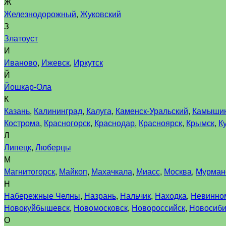
Ж
Железнодорожный
,
Жуковский
З
Златоуст
И
Иваново
,
Ижевск
,
Иркутск
Й
Йошкар-Ола
К
Казань
,
Калининград
,
Калуга
,
Каменск-Уральский
,
Камыши
Кострома
,
Красногорск
,
Краснодар
,
Красноярск
,
Крымск
,
К
Л
Липецк
,
Люберцы
М
Магнитогорск
,
Майкоп
,
Махачкала
,
Миасс
,
Москва
,
Мурман
Н
Набережные Челны
,
Назрань
,
Нальчик
,
Находка
,
Невинно
Новокуйбышевск
,
Новомосковск
,
Новороссийск
,
Новосиби
О