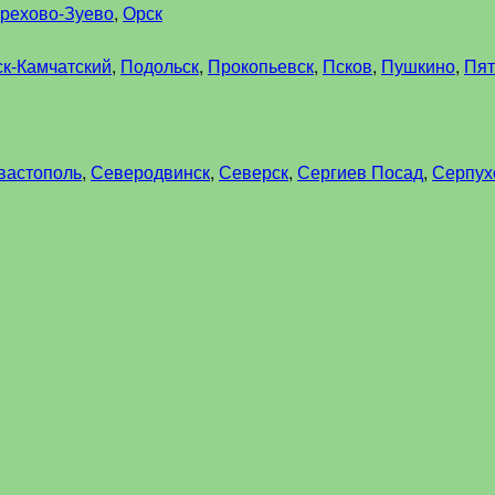
рехово-Зуево
,
Орск
к-Камчатский
,
Подольск
,
Прокопьевск
,
Псков
,
Пушкино
,
Пят
вастополь
,
Северодвинск
,
Северск
,
Сергиев Посад
,
Серпух