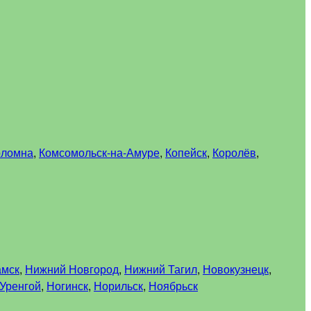
оломна
,
Комсомольск-на-Амуре
,
Копейск
,
Королёв
,
амск
,
Нижний Новгород
,
Нижний Тагил
,
Новокузнецк
,
Уренгой
,
Ногинск
,
Норильск
,
Ноябрьск