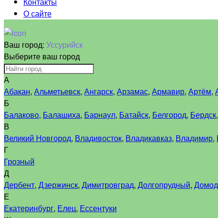
Контакты
О сайте
Ваш город:
Уссурийск
Выберите ваш город
А
Абакан
,
Альметьевск
,
Ангарск
,
Арзамас
,
Армавир
,
Артём
,
Б
Балаково
,
Балашиха
,
Барнаул
,
Батайск
,
Белгород
,
Бердск
В
Великий Новгород
,
Владивосток
,
Владикавказ
,
Владимир
,
Г
Грозный
Д
Дербент
,
Дзержинск
,
Димитровград
,
Долгопрудный
,
Домод
Е
Екатеринбург
,
Елец
,
Ессентуки