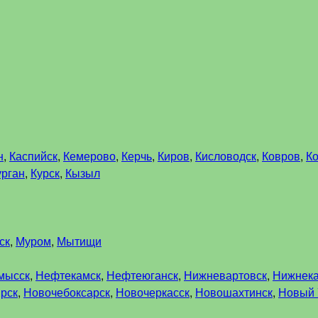
н
,
Каспийск
,
Кемерово
,
Керчь
,
Киров
,
Кисловодск
,
Ковров
,
К
урган
,
Курск
,
Кызыл
ск
,
Муром
,
Мытищи
мысск
,
Нефтекамск
,
Нефтеюганск
,
Нижневартовск
,
Нижнек
рск
,
Новочебоксарск
,
Новочеркасск
,
Новошахтинск
,
Новый 