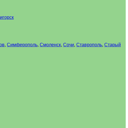
игорск
ов
,
Симферополь
,
Смоленск
,
Сочи
,
Ставрополь
,
Старый