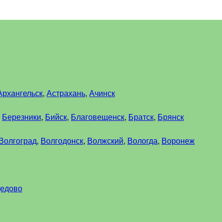
Архангельск
,
Астрахань
,
Ачинск
,
Березники
,
Бийск
,
Благовещенск
,
Братск
,
Брянск
Волгоград
,
Волгодонск
,
Волжский
,
Вологда
,
Воронеж
едово