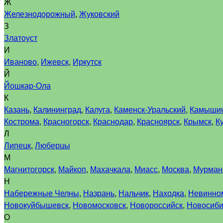
Ж
Железнодорожный
,
Жуковский
З
Златоуст
И
Иваново
,
Ижевск
,
Иркутск
Й
Йошкар-Ола
К
Казань
,
Калининград
,
Калуга
,
Каменск-Уральский
,
Камыши
Кострома
,
Красногорск
,
Краснодар
,
Красноярск
,
Крымск
,
К
Л
Липецк
,
Люберцы
М
Магнитогорск
,
Майкоп
,
Махачкала
,
Миасс
,
Москва
,
Мурман
Н
Набережные Челны
,
Назрань
,
Нальчик
,
Находка
,
Невинно
Новокуйбышевск
,
Новомосковск
,
Новороссийск
,
Новосиби
О