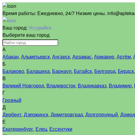
Время работы:
Ежедневно, 24/7 Низкие цены. info@aptekaa
Ваш город:
Уссурийск
Выберите ваш город
А
Абакан
,
Альметьевск
,
Ангарск
,
Арзамас
,
Армавир
,
Артём
,
Б
Балаково
,
Балашиха
,
Барнаул
,
Батайск
,
Белгород
,
Бердск
В
Великий Новгород
,
Владивосток
,
Владикавказ
,
Владимир
,
Г
Грозный
Д
Дербент
,
Дзержинск
,
Димитровград
,
Долгопрудный
,
Домод
Е
Екатеринбург
,
Елец
,
Ессентуки