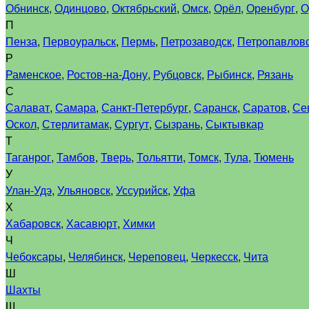
Обнинск
,
Одинцово
,
Октябрьский
,
Омск
,
Орёл
,
Оренбург
,
О
П
Пенза
,
Первоуральск
,
Пермь
,
Петрозаводск
,
Петропавловс
Р
Раменское
,
Ростов-на-Дону
,
Рубцовск
,
Рыбинск
,
Рязань
С
Салават
,
Самара
,
Санкт-Петербург
,
Саранск
,
Саратов
,
Се
Оскол
,
Стерлитамак
,
Сургут
,
Сызрань
,
Сыктывкар
Т
Таганрог
,
Тамбов
,
Тверь
,
Тольятти
,
Томск
,
Тула
,
Тюмень
У
Улан-Удэ
,
Ульяновск
,
Уссурийск
,
Уфа
Х
Хабаровск
,
Хасавюрт
,
Химки
Ч
Чебоксары
,
Челябинск
,
Череповец
,
Черкесск
,
Чита
Ш
Шахты
Щ