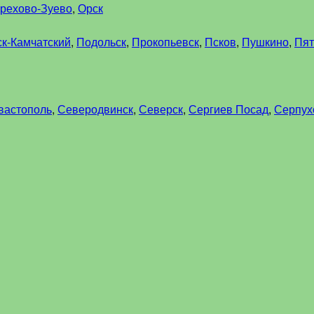
рехово-Зуево
,
Орск
к-Камчатский
,
Подольск
,
Прокопьевск
,
Псков
,
Пушкино
,
Пят
вастополь
,
Северодвинск
,
Северск
,
Сергиев Посад
,
Серпух