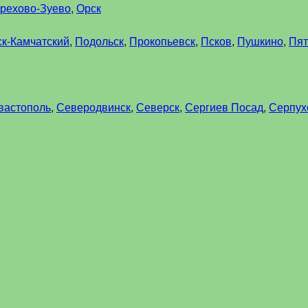
рехово-Зуево
,
Орск
к-Камчатский
,
Подольск
,
Прокопьевск
,
Псков
,
Пушкино
,
Пят
вастополь
,
Северодвинск
,
Северск
,
Сергиев Посад
,
Серпух