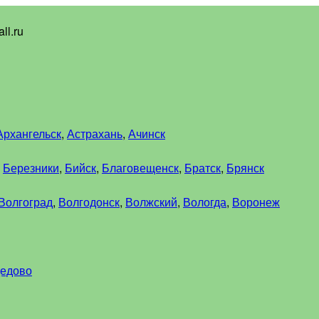
ll.ru
Архангельск
,
Астрахань
,
Ачинск
,
Березники
,
Бийск
,
Благовещенск
,
Братск
,
Брянск
Волгоград
,
Волгодонск
,
Волжский
,
Вологда
,
Воронеж
едово