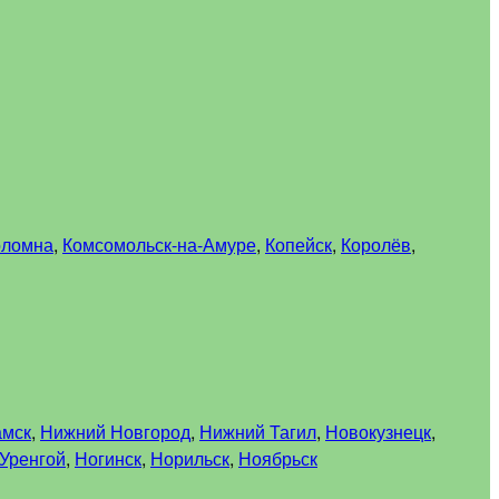
оломна
,
Комсомольск-на-Амуре
,
Копейск
,
Королёв
,
амск
,
Нижний Новгород
,
Нижний Тагил
,
Новокузнецк
,
Уренгой
,
Ногинск
,
Норильск
,
Ноябрьск