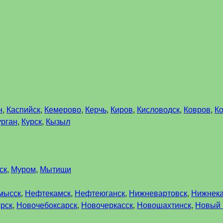
н
,
Каспийск
,
Кемерово
,
Керчь
,
Киров
,
Кисловодск
,
Ковров
,
К
урган
,
Курск
,
Кызыл
ск
,
Муром
,
Мытищи
мысск
,
Нефтекамск
,
Нефтеюганск
,
Нижневартовск
,
Нижнек
рск
,
Новочебоксарск
,
Новочеркасск
,
Новошахтинск
,
Новый 