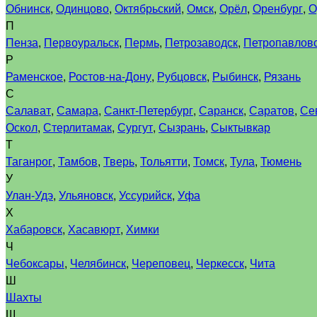
Обнинск
,
Одинцово
,
Октябрьский
,
Омск
,
Орёл
,
Оренбург
,
О
П
Пенза
,
Первоуральск
,
Пермь
,
Петрозаводск
,
Петропавловс
Р
Раменское
,
Ростов-на-Дону
,
Рубцовск
,
Рыбинск
,
Рязань
С
Салават
,
Самара
,
Санкт-Петербург
,
Саранск
,
Саратов
,
Се
Оскол
,
Стерлитамак
,
Сургут
,
Сызрань
,
Сыктывкар
Т
Таганрог
,
Тамбов
,
Тверь
,
Тольятти
,
Томск
,
Тула
,
Тюмень
У
Улан-Удэ
,
Ульяновск
,
Уссурийск
,
Уфа
Х
Хабаровск
,
Хасавюрт
,
Химки
Ч
Чебоксары
,
Челябинск
,
Череповец
,
Черкесск
,
Чита
Ш
Шахты
Щ