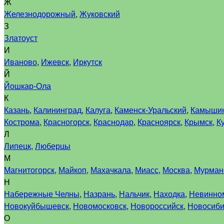
Ж
Железнодорожный
,
Жуковский
З
Златоуст
И
Иваново
,
Ижевск
,
Иркутск
Й
Йошкар-Ола
К
Казань
,
Калининград
,
Калуга
,
Каменск-Уральский
,
Камыши
Кострома
,
Красногорск
,
Краснодар
,
Красноярск
,
Крымск
,
К
Л
Липецк
,
Люберцы
М
Магнитогорск
,
Майкоп
,
Махачкала
,
Миасс
,
Москва
,
Мурман
Н
Набережные Челны
,
Назрань
,
Нальчик
,
Находка
,
Невинно
Новокуйбышевск
,
Новомосковск
,
Новороссийск
,
Новосиби
О