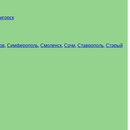
игорск
ов
,
Симферополь
,
Смоленск
,
Сочи
,
Ставрополь
,
Старый