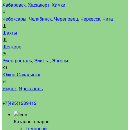
Хабаровск
,
Хасавюрт
,
Химки
Ч
Чебоксары
,
Челябинск
,
Череповец
,
Черкесск
,
Чита
Ш
Шахты
Щ
Щелково
Э
Электросталь
,
Элиста
,
Энгельс
Ю
Южно-Сахалинск
Я
Якутск
,
Ярославль
+7(495)1289412
Каталог товаров
Геморрой