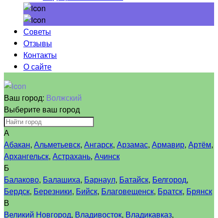
Советы
Отзывы
Контакты
О сайте
Ваш город:
Волжский
Выберите ваш город
А
Абакан
,
Альметьевск
,
Ангарск
,
Арзамас
,
Армавир
,
Артём
,
Архангельск
,
Астрахань
,
Ачинск
Б
Балаково
,
Балашиха
,
Барнаул
,
Батайск
,
Белгород
,
Бердск
,
Березники
,
Бийск
,
Благовещенск
,
Братск
,
Брянск
В
Великий Новгород
,
Владивосток
,
Владикавказ
,