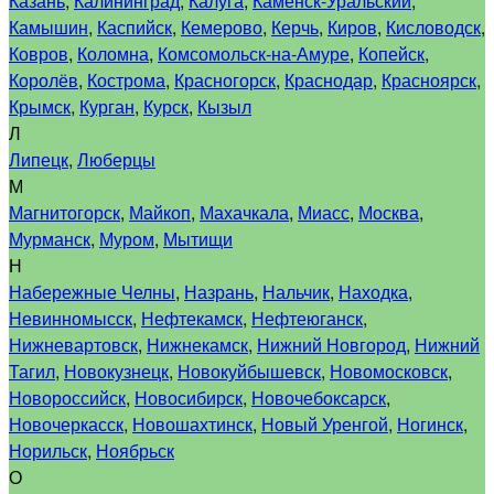
Казань
,
Калининград
,
Калуга
,
Каменск-Уральский
,
Камышин
,
Каспийск
,
Кемерово
,
Керчь
,
Киров
,
Кисловодск
,
Ковров
,
Коломна
,
Комсомольск-на-Амуре
,
Копейск
,
Королёв
,
Кострома
,
Красногорск
,
Краснодар
,
Красноярск
,
Крымск
,
Курган
,
Курск
,
Кызыл
Л
Липецк
,
Люберцы
М
Магнитогорск
,
Майкоп
,
Махачкала
,
Миасс
,
Москва
,
Мурманск
,
Муром
,
Мытищи
Н
Набережные Челны
,
Назрань
,
Нальчик
,
Находка
,
Невинномысск
,
Нефтекамск
,
Нефтеюганск
,
Нижневартовск
,
Нижнекамск
,
Нижний Новгород
,
Нижний
Тагил
,
Новокузнецк
,
Новокуйбышевск
,
Новомосковск
,
Новороссийск
,
Новосибирск
,
Новочебоксарск
,
Новочеркасск
,
Новошахтинск
,
Новый Уренгой
,
Ногинск
,
Норильск
,
Ноябрьск
О