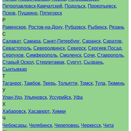
Петропавловск-Камчатский
,
Подольск
,
Прокопьевск
,
Псков
,
Пушкино
,
Пятигорск
Р
Раменское
,
Ростов-на-Дону
,
Рубцовск
,
Рыбинск
,
Рязань
С
Салават
,
Самара
,
Санкт-Петербург
,
Саранск
,
Саратов
,
Севастополь
,
Северодвинск
,
Северск
,
Сергиев Посад
,
Серпухов
,
Симферополь
,
Смоленск
,
Сочи
,
Ставрополь
,
Старый Оскол
,
Стерлитамак
,
Сургут
,
Сызрань
,
Сыктывкар
Т
Таганрог
,
Тамбов
,
Тверь
,
Тольятти
,
Томск
,
Тула
,
Тюмень
У
Улан-Удэ
,
Ульяновск
,
Уссурийск
,
Уфа
Х
Хабаровск
,
Хасавюрт
,
Химки
Ч
Чебоксары
,
Челябинск
,
Череповец
,
Черкесск
,
Чита