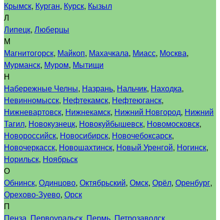
Крымск
,
Курган
,
Курск
,
Кызыл
Л
Липецк
,
Люберцы
М
Магнитогорск
,
Майкоп
,
Махачкала
,
Миасс
,
Москва
,
Мурманск
,
Муром
,
Мытищи
Н
Набережные Челны
,
Назрань
,
Нальчик
,
Находка
,
Невинномысск
,
Нефтекамск
,
Нефтеюганск
,
Нижневартовск
,
Нижнекамск
,
Нижний Новгород
,
Нижний
Тагил
,
Новокузнецк
,
Новокуйбышевск
,
Новомосковск
,
Новороссийск
,
Новосибирск
,
Новочебоксарск
,
Новочеркасск
,
Новошахтинск
,
Новый Уренгой
,
Ногинск
,
Норильск
,
Ноябрьск
О
Обнинск
,
Одинцово
,
Октябрьский
,
Омск
,
Орёл
,
Оренбург
,
Орехово-Зуево
,
Орск
П
Пенза
,
Первоуральск
,
Пермь
,
Петрозаводск
,