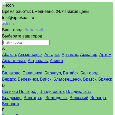
Время работы:
Ежедневно, 24/7 Низкие цены.
info@aptekaall.ru
Ваш город:
Волжский
Выберите ваш город
А
Абакан
,
Альметьевск
,
Ангарск
,
Арзамас
,
Армавир
,
Артём
,
Архангельск
,
Астрахань
,
Ачинск
Б
Балаково
,
Балашиха
,
Барнаул
,
Батайск
,
Белгород
,
Бердск
,
Березники
,
Бийск
,
Благовещенск
,
Братск
,
Брянск
В
Великий Новгород
,
Владивосток
,
Владикавказ
,
Владимир
,
Волгоград
,
Волгодонск
,
Волжский
,
Вологда
,
Воронеж
Г