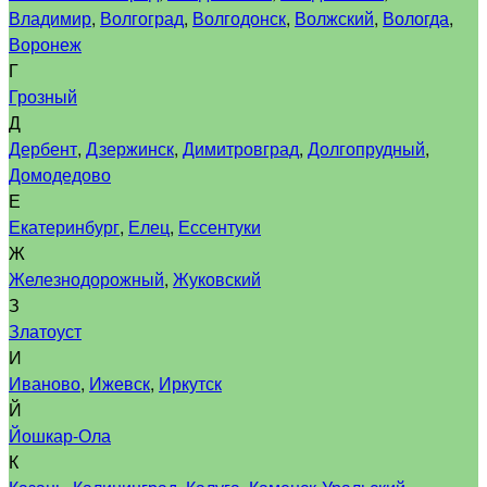
Владимир
,
Волгоград
,
Волгодонск
,
Волжский
,
Вологда
,
Воронеж
Г
Грозный
Д
Дербент
,
Дзержинск
,
Димитровград
,
Долгопрудный
,
Домодедово
Е
Екатеринбург
,
Елец
,
Ессентуки
Ж
Железнодорожный
,
Жуковский
З
Златоуст
И
Иваново
,
Ижевск
,
Иркутск
Й
Йошкар-Ола
К