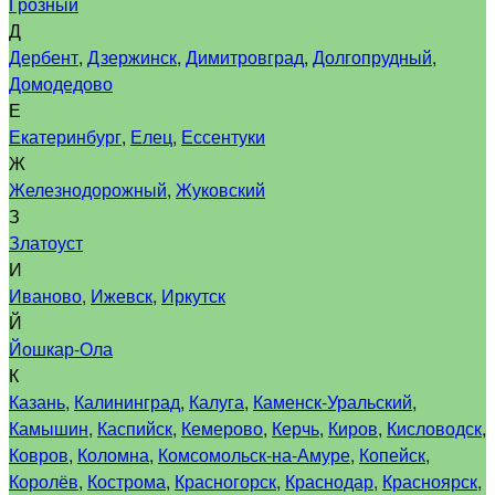
Грозный
Д
Дербент
,
Дзержинск
,
Димитровград
,
Долгопрудный
,
Домодедово
Е
Екатеринбург
,
Елец
,
Ессентуки
Ж
Железнодорожный
,
Жуковский
З
Златоуст
И
Иваново
,
Ижевск
,
Иркутск
Й
Йошкар-Ола
К
Казань
,
Калининград
,
Калуга
,
Каменск-Уральский
,
Камышин
,
Каспийск
,
Кемерово
,
Керчь
,
Киров
,
Кисловодск
,
Ковров
,
Коломна
,
Комсомольск-на-Амуре
,
Копейск
,
Королёв
,
Кострома
,
Красногорск
,
Краснодар
,
Красноярск
,