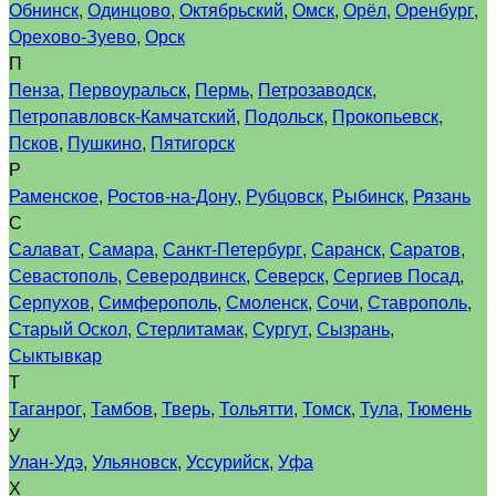
Обнинск
,
Одинцово
,
Октябрьский
,
Омск
,
Орёл
,
Оренбург
,
Орехово-Зуево
,
Орск
П
Пенза
,
Первоуральск
,
Пермь
,
Петрозаводск
,
Петропавловск-Камчатский
,
Подольск
,
Прокопьевск
,
Псков
,
Пушкино
,
Пятигорск
Р
Раменское
,
Ростов-на-Дону
,
Рубцовск
,
Рыбинск
,
Рязань
С
Салават
,
Самара
,
Санкт-Петербург
,
Саранск
,
Саратов
,
Севастополь
,
Северодвинск
,
Северск
,
Сергиев Посад
,
Серпухов
,
Симферополь
,
Смоленск
,
Сочи
,
Ставрополь
,
Старый Оскол
,
Стерлитамак
,
Сургут
,
Сызрань
,
Сыктывкар
Т
Таганрог
,
Тамбов
,
Тверь
,
Тольятти
,
Томск
,
Тула
,
Тюмень
У
Улан-Удэ
,
Ульяновск
,
Уссурийск
,
Уфа
Х