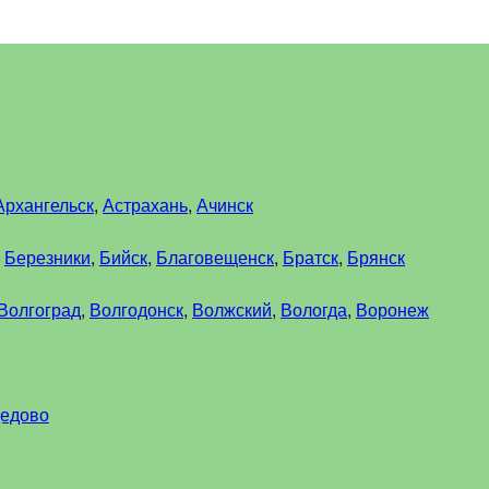
Архангельск
,
Астрахань
,
Ачинск
,
Березники
,
Бийск
,
Благовещенск
,
Братск
,
Брянск
Волгоград
,
Волгодонск
,
Волжский
,
Вологда
,
Воронеж
едово