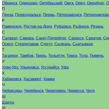
Обнинск
,
Одинцово
,
Октябрьский
,
Омск
,
Орёл
,
Оренбург
,
О
П
Пенза
,
Первоуральск
,
Пермь
,
Петрозаводск
,
Петропавловс
Р
Раменское
,
Ростов-на-Дону
,
Рубцовск
,
Рыбинск
,
Рязань
С
Салават
,
Самара
,
Санкт-Петербург
,
Саранск
,
Саратов
,
Се
Оскол
,
Стерлитамак
,
Сургут
,
Сызрань
,
Сыктывкар
Т
Таганрог
,
Тамбов
,
Тверь
,
Тольятти
,
Томск
,
Тула
,
Тюмень
У
Улан-Удэ
,
Ульяновск
,
Уссурийск
,
Уфа
Х
Хабаровск
,
Хасавюрт
,
Химки
Ч
Чебоксары
,
Челябинск
,
Череповец
,
Черкесск
,
Чита
Ш
Шахты
Щ