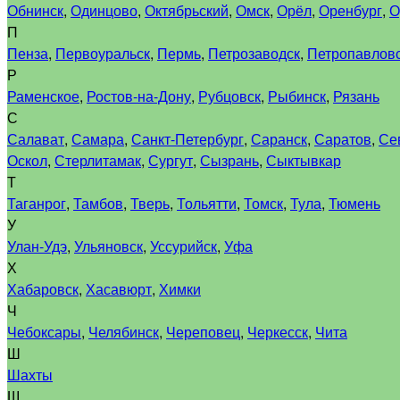
Обнинск
,
Одинцово
,
Октябрьский
,
Омск
,
Орёл
,
Оренбург
,
О
П
Пенза
,
Первоуральск
,
Пермь
,
Петрозаводск
,
Петропавловс
Р
Раменское
,
Ростов-на-Дону
,
Рубцовск
,
Рыбинск
,
Рязань
С
Салават
,
Самара
,
Санкт-Петербург
,
Саранск
,
Саратов
,
Се
Оскол
,
Стерлитамак
,
Сургут
,
Сызрань
,
Сыктывкар
Т
Таганрог
,
Тамбов
,
Тверь
,
Тольятти
,
Томск
,
Тула
,
Тюмень
У
Улан-Удэ
,
Ульяновск
,
Уссурийск
,
Уфа
Х
Хабаровск
,
Хасавюрт
,
Химки
Ч
Чебоксары
,
Челябинск
,
Череповец
,
Черкесск
,
Чита
Ш
Шахты
Щ