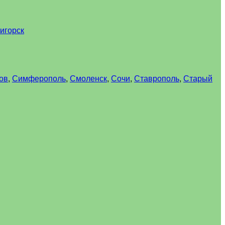
игорск
ов
,
Симферополь
,
Смоленск
,
Сочи
,
Ставрополь
,
Старый