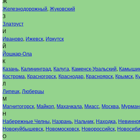
Ж
Железнодорожный
,
Жуковский
З
Златоуст
И
Иваново
,
Ижевск
,
Иркутск
Й
Йошкар-Ола
К
Казань
,
Калининград
,
Калуга
,
Каменск-Уральский
,
Камыши
Кострома
,
Красногорск
,
Краснодар
,
Красноярск
,
Крымск
,
К
Л
Липецк
,
Люберцы
М
Магнитогорск
,
Майкоп
,
Махачкала
,
Миасс
,
Москва
,
Мурман
Н
Набережные Челны
,
Назрань
,
Нальчик
,
Находка
,
Невинно
Новокуйбышевск
,
Новомосковск
,
Новороссийск
,
Новосиби
О