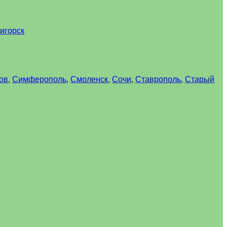
игорск
ов
,
Симферополь
,
Смоленск
,
Сочи
,
Ставрополь
,
Старый