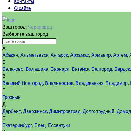
Контакты
О сайте
Ваш город:
Череповец
Выберите ваш город
А
Абакан
,
Альметьевск
,
Ангарск
,
Арзамас
,
Армавир
,
Артём
,
Б
Балаково
,
Балашиха
,
Барнаул
,
Батайск
,
Белгород
,
Бердск
В
Великий Новгород
,
Владивосток
,
Владикавказ
,
Владимир
,
Г
Грозный
Д
Дербент
,
Дзержинск
,
Димитровград
,
Долгопрудный
,
Домод
Е
Екатеринбург
,
Елец
,
Ессентуки