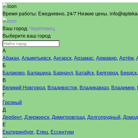
Время работы:
Ежедневно, 24/7 Низкие цены. info@aptekaa
Ваш город:
Череповец
Выберите ваш город
А
Абакан
,
Альметьевск
,
Ангарск
,
Арзамас
,
Армавир
,
Артём
,
Б
Балаково
,
Балашиха
,
Барнаул
,
Батайск
,
Белгород
,
Бердск
В
Великий Новгород
,
Владивосток
,
Владикавказ
,
Владимир
,
Г
Грозный
Д
Дербент
,
Дзержинск
,
Димитровград
,
Долгопрудный
,
Домод
Е
Екатеринбург
,
Елец
,
Ессентуки