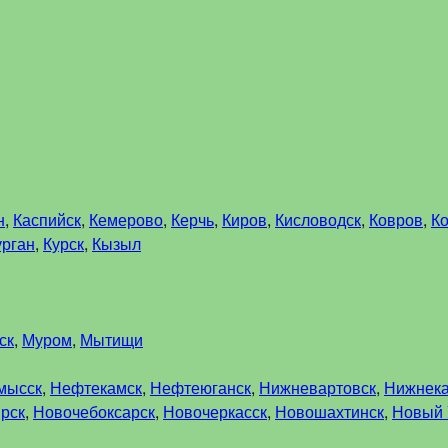
н
,
Каспийск
,
Кемерово
,
Керчь
,
Киров
,
Кисловодск
,
Ковров
,
К
урган
,
Курск
,
Кызыл
ск
,
Муром
,
Мытищи
мысск
,
Нефтекамск
,
Нефтеюганск
,
Нижневартовск
,
Нижнек
рск
,
Новочебоксарск
,
Новочеркасск
,
Новошахтинск
,
Новый 