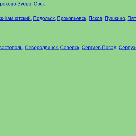
рехово-Зуево
,
Орск
к-Камчатский
,
Подольск
,
Прокопьевск
,
Псков
,
Пушкино
,
Пят
вастополь
,
Северодвинск
,
Северск
,
Сергиев Посад
,
Серпух