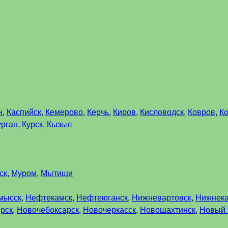
н
,
Каспийск
,
Кемерово
,
Керчь
,
Киров
,
Кисловодск
,
Ковров
,
К
урган
,
Курск
,
Кызыл
ск
,
Муром
,
Мытищи
мысск
,
Нефтекамск
,
Нефтеюганск
,
Нижневартовск
,
Нижнек
рск
,
Новочебоксарск
,
Новочеркасск
,
Новошахтинск
,
Новый 