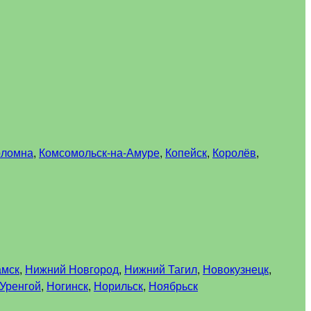
оломна
,
Комсомольск-на-Амуре
,
Копейск
,
Королёв
,
амск
,
Нижний Новгород
,
Нижний Тагил
,
Новокузнецк
,
Уренгой
,
Ногинск
,
Норильск
,
Ноябрьск