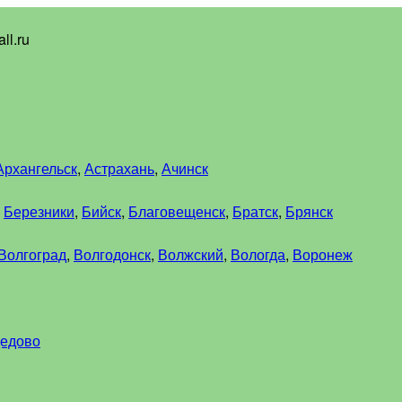
ll.ru
Архангельск
,
Астрахань
,
Ачинск
,
Березники
,
Бийск
,
Благовещенск
,
Братск
,
Брянск
Волгоград
,
Волгодонск
,
Волжский
,
Вологда
,
Воронеж
едово