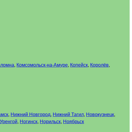
оломна
,
Комсомольск-на-Амуре
,
Копейск
,
Королёв
,
амск
,
Нижний Новгород
,
Нижний Тагил
,
Новокузнецк
,
Уренгой
,
Ногинск
,
Норильск
,
Ноябрьск