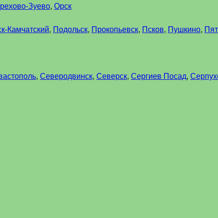
рехово-Зуево
,
Орск
к-Камчатский
,
Подольск
,
Прокопьевск
,
Псков
,
Пушкино
,
Пят
вастополь
,
Северодвинск
,
Северск
,
Сергиев Посад
,
Серпух