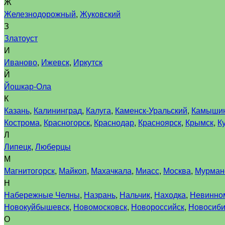
Ж
Железнодорожный
,
Жуковский
З
Златоуст
И
Иваново
,
Ижевск
,
Иркутск
Й
Йошкар-Ола
К
Казань
,
Калининград
,
Калуга
,
Каменск-Уральский
,
Камыши
Кострома
,
Красногорск
,
Краснодар
,
Красноярск
,
Крымск
,
К
Л
Липецк
,
Люберцы
М
Магнитогорск
,
Майкоп
,
Махачкала
,
Миасс
,
Москва
,
Мурман
Н
Набережные Челны
,
Назрань
,
Нальчик
,
Находка
,
Невинно
Новокуйбышевск
,
Новомосковск
,
Новороссийск
,
Новосиби
О